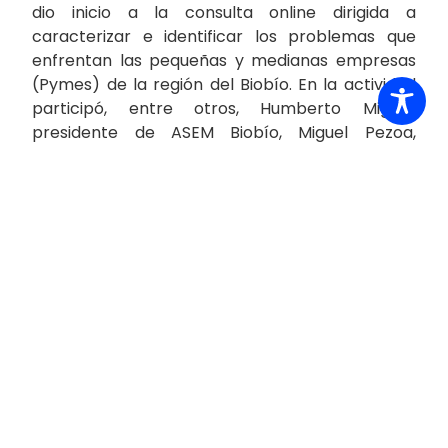
dio inicio a la consulta online dirigida a
caracterizar e identificar los problemas que
enfrentan las pequeñas y medianas empresas
(Pymes) de la región del Biobío. En la actividad
participó, entre otros, Humberto Miguel,
presidente de ASEM Biobío, Miguel Pezoa,
presidente de la Unión de Gremios Pymes de la
región; Patricia De Bernardi, representante de
Somos Pyme; Marcelo Chávez, gerente general
de Desarrolla Biobío; y Claudio Marcos,
subgerente de Assuan, quien fue el primer
empresario en responder esta encuesta.
Los representantes de las diversas entidades
que agrupan a las pequeñas y medianas
empresas de la región hicieron un amplio
llamado a responder y participar de esta
encuesta, la que está desde este jueves
disponible en https://www.asembiobio.cl/.