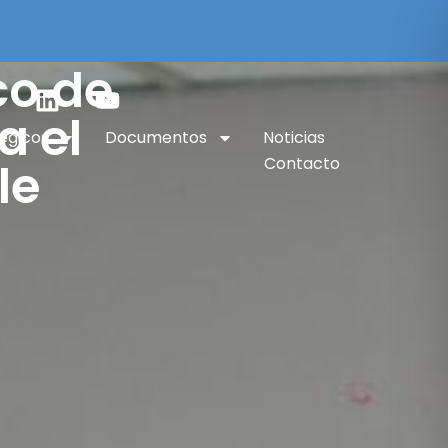
co de
a el
tégicos
Documentos
Noticias
Contacto
le