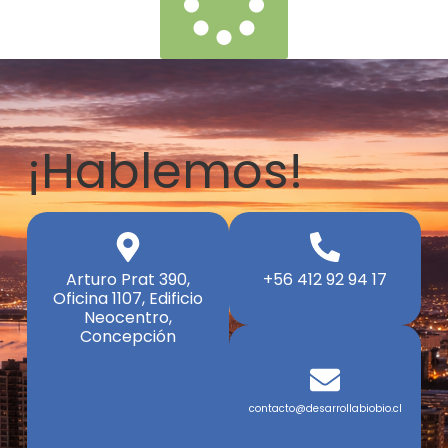
¡Hablemos!
Arturo Prat 390,
+56 412 92 94 17
Oficina 1107, Edificio
Neocentro,
Concepción
contacto@desarrollabiobio.cl​