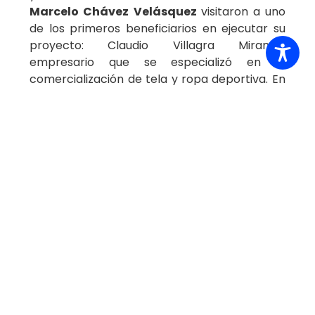
Marcelo Chávez
Velásquez
visitaron a uno
de los primeros beneficiarios en ejecutar su
proyecto: Claudio Villagra Miranda,
empresario que se especializó en la
comercialización de tela y ropa deportiva. En
su caso, el dueño de Deportelas Limitada
ejecuto un plan de inversión por un monto
total de $187.770.314 en el ítem de
equipamiento por $138.868.790 y en capital
de trabajo por $ 48.901.524, los cuales fueron
financiados por el Gobierno Regional en un
50%.
Su proyecto buscó mejorar los procesos de
producción y comercialización de
indumentaria deportiva de su empresa. Esto
le permitió ampliar sus servicios y llegar a
nuevos mercados, además de apoyar a otros
emprendedores locales en la región, evitando